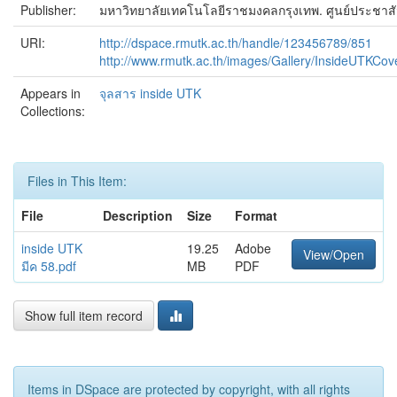
Publisher:
มหาวิทยาลัยเทคโนโลยีราชมงคลกรุงเทพ. ศูนย์ประชาสั
URI:
http://dspace.rmutk.ac.th/handle/123456789/851
http://www.rmutk.ac.th/images/Gallery/InsideUTKCov
Appears in
จุลสาร inside UTK
Collections:
Files in This Item:
File
Description
Size
Format
inside UTK
19.25
Adobe
View/Open
มีค 58.pdf
MB
PDF
Show full item record
Items in DSpace are protected by copyright, with all rights