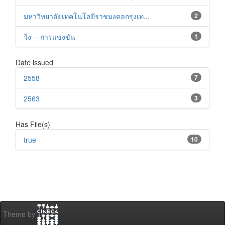
มหาวิทยาลัยเทคโนโลยีราชมงคลกรุงเท...
2
วิ่ง -- การแข่งขัน
1
Date issued
2558
7
2563
3
Has File(s)
true
10
Theme by