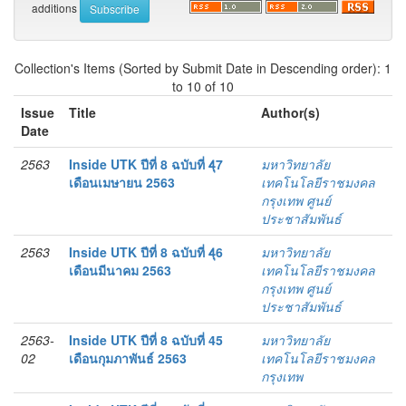
additions
Collection's Items (Sorted by Submit Date in Descending order): 1
to 10 of 10
Issue
Title
Author(s)
Date
2563
Inside UTK ปีที่ 8 ฉบับที่ 4ุ7
มหาวิทยาลัย
เดือนเมษายน 2563
เทคโนโลยีราชมงคล
กรุงเทพ ศูนย์
ประชาสัมพันธ์
2563
Inside UTK ปีที่ 8 ฉบับที่ 4ุ6
มหาวิทยาลัย
เดือนมีนาคม 2563
เทคโนโลยีราชมงคล
กรุงเทพ ศูนย์
ประชาสัมพันธ์
2563-
Inside UTK ปีที่ 8 ฉบับที่ 45
มหาวิทยาลัย
02
เดือนกุมภาพันธ์ 2563
เทคโนโลยีราชมงคล
กรุงเทพ