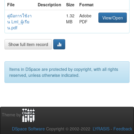
File
Description
Size
Format
คู่มือการใช้งา
1.32
Adobe
View/Open
น Lml_ผู้เรีย
MB
PDF
น.pdf
Show full item record
Items in DSpace are protected by copyright, with all rights
reserved, unless otherwise indicated.
Theme by
DSpace Software
Copyright © 2002-2022
LYRASIS
-
Feedback