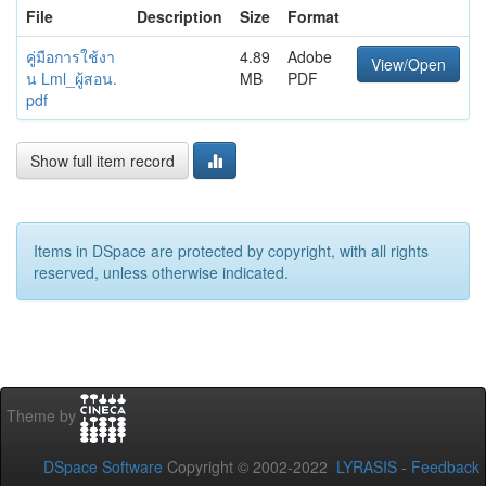
File
Description
Size
Format
คู่มือการใช้งา
4.89
Adobe
View/Open
น Lml_ผู้สอน.
MB
PDF
pdf
Show full item record
Items in DSpace are protected by copyright, with all rights
reserved, unless otherwise indicated.
Theme by
DSpace Software
Copyright © 2002-2022
LYRASIS
-
Feedback