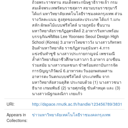
ถ้วยพระราชทาน สมเด็จพระกนิษฐาธิราชเจ้า กรม
สมเด็จพระเทพรัตนราชสุดาฯ สยามบรมราชกุมารี
ได้แก่ มหาวิทยาลัยเทคโนโลยีราชมงคลกรุงเทพ ส่วน
รางวัลคะแนน สูงสุดของแต่ละประเภท ได้แก่ 1.แกะ
สลัก ผักผลไม้แบบฟรีสไตล์ นายภูสมิง ชื่นบาน
มหาวิทยาลัยราชภัฏอุตรดิตถ์ 2.อาหารริมทางพร้อม
บรรจุภัณฑ์Miss Lee Yoonseo Seoul Design High
School (Korea) 3.อาหารไทยชาววัง นางสาวภัทรพร
อินดำมหาวิทยาลัย ราชภัฏสวนสุนันทา 4.การ
แข่งขันทำซูชิ นางสาวประกายกาญจน์ เพชรมณี
ล้ำค่าวิทยาลัยอาชีวศึกษาเสาวภา 5.อาหาร อาเซียน
ร่วมสมัย นางสาวกมลชนก ขำพร้อมสถาบันการจัด
การปัญญาภิวัฒน์ 6.อาหารตะวันออกผสมผสาน
อาหารตะวันตกแบบฟรีสไตล์ ประเภททีม จาก
มหาวิทยาลัยสวนดุสิต ประกอบด้วย (1) นางสาวชนา
ธินาถ เกษมพันธ์ (2) นายศุภณัฐ ขันคำหมุด และ (3)
นางสาวณัฐกมลณิกา เกยแก้ว
URI:
http://dspace.rmutk.ac.th/handle/123456789/3831
Appears in
ข่าวมหาวิทยาลัยเทคโนโลยีราชมงคลกรุงเทพ
Collections: