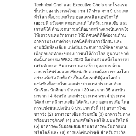
Technical Chef และ Executive Chefs จากโรงแรม
ชั้นนำของ ประเทศไทย รวม 17 ท่าน จาก 9 ประเทศ
ทั่วโลก ทั้งประเทศไทย ออสเตรเลีย แอฟริกาใต้
เยอรมนี ฝรั่งเศส สกอตแลนด์ ไต้หวัน มาเลเซีย และ
เกาหลีใต้ ด้วยเจตนารมณ์ที่อยากสร้างแรงบันดาลใจ
ให้เยาวชนคนรักอาหาร ให้มีทัศนคติที่ดีต่องานด้าน
อาหารประเภทต่างๆ เทคนิคที่ผ่านการฝึกฝน และ
งานฝีมือที่ละเอียด แบ่งปันประสบการณ์ที่หลากหลาย
เพื่อต่อยอดทักษะของเยาวชนให้ก้าวไกล สู่นานาชาติ
ดังนั้นกิจกรรม WICC 2020 จึงเป็นส่วนหนึ่งในการส่ง
เสริมทักษะอาชีพอาหาร และสร้างบุคลากร ด้าน
อาหารให้พร้อมและเพียงพอกับความต้องการของโลก
อย่างแท้จริง อีกทั้ง ยังเป็นครั้งแรกที่มีผู้สนใจเข้า
แข่งขันทั้งจากไทยและต่างประเทศ ประกอบด้วย
นักเรียน นักศึกษา จำนวน 130 คน จาก 35 สถาบัน
มาจาก 14 จังหวัด และต่างประเทศ จาก 4 ประเทศ
ได้แก่ เกาหลี มาเลเซีย ไต้หวัน และ ออสเตรเลีย โดย
การแข่งขันแบ่งเป็น 6 ประเภท ดังนี้ (1) อาหารไทย
ชาววัง (2) อาหารอาเซียนร่วมสมัย (3) อาหารริมทาง
พร้อมบรรจุภัณฑ์ (4) แกะสลักผัก ผลไม้แบบฟรีสไตล์
(5) อาหารตะวันออกผสมผสานอาหารตะวันตกแบบ
ฟรีสไตล์ และ (6) การแข่งขันทำซูชิ สำหรับรางวัล