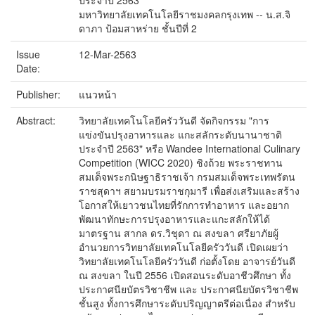
ประจำปี 2563
มหาวิทยาลัยเทคโนโลยีราชมงคลกรุงเทพ -- น.ส.จิ
ดาภา ป้อมสาหร่าย ชั้นปีที่ 2
Issue
12-Mar-2563
Date:
Publisher:
แนวหน้า
Abstract:
วิทยาลัยเทคโนโลยีครัววันดี จัดกิจกรรม "การ
แข่งขันปรุงอาหารและ แกะสลักระดับนานาชาติ
ประจำปี 2563" หรือ Wandee International Culinary
Competition (WICC 2020) ชิงถ้วย พระราชทาน
สมเด็จพระกนิษฐาธิราชเจ้า กรมสมเด็จพระเทพรัตน
ราชสุดาฯ สยามบรมราชกุมารี เพื่อส่งเสริมและสร้าง
โอกาสให้เยาวชนไทยที่รักการทำอาหาร และอยาก
พัฒนาทักษะการปรุงอาหารและแกะสลักให้ได้
มาตรฐาน สากล ดร.วิชุดา ณ สงขลา ศรียาภัยผู้
อำนวยการวิทยาลัยเทคโนโลยีครัววันดี เปิดเผยว่า
วิทยาลัยเทคโนโลยีครัววันดี ก่อตั้งโดย อาจารย์วันดี
ณ สงขลา ในปี 2556 เปิดสอนระดับอาชีวศึกษา ทั้ง
ประกาศนียบัตรวิชาชีพ และ ประกาศนียบัตรวิชาชีพ
ชั้นสูง ทั้งการศึกษาระดับปริญญาตรีต่อเนื่อง สำหรับ