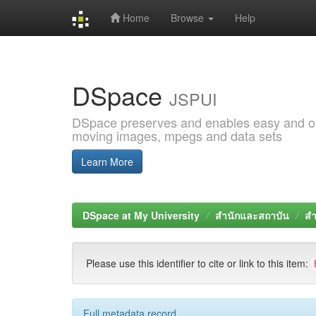
Home
Browse
Help
Skip
navigation
DSpace
JSPUI
DSpace preserves and enables easy and open
moving images, mpegs and data sets
Learn More
DSpace at My University
สำนักและสถาบัน
สำ
Please use this identifier to cite or link to this item:
Full metadata record