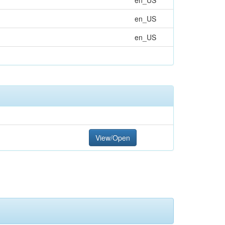
en_US
en_US
en_US
View/Open