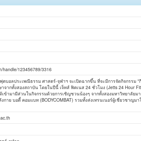
.th/handle/123456789/3316
นฟุตบอลประเพณีธรรม ศาสตร์-จุฬาฯ จะเปิดฉากขึ้น ที่จะมีการจัดกิจกรรม "กีฬ
ึกษาจากทั้งสองสถาบัน โดยในปีนี้ เจ็ทส์ ฟิตเนส 24 ชั่วโมง (Jetts 24 Hour
ด้เข้ามามีส่วนในกิจกรรมด้วยการเชิญชวนน้องๆ จากทั้งสองมหาวิทยาลัยม
ังกาย บอดี้ คอมแบท (BODYCOMBAT) รวมทั้งส่งเทรนเนอร์ผู้เชี่ยวชาญมาใ
.ac.th