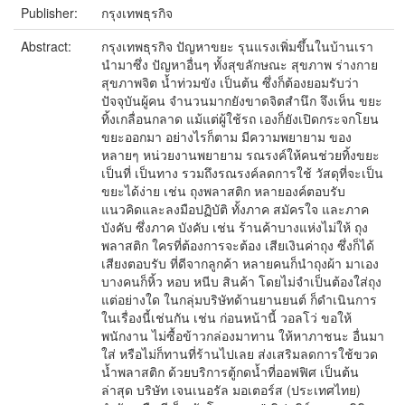
Publisher:
กรุงเทพธุรกิจ
Abstract:
กรุงเทพธุรกิจ ปัญหาขยะ รุนแรงเพิ่มขึ้นในบ้านเรา
นำมาซึ่ง ปัญหาอื่นๆ ทั้งสุขลักษณะ สุขภาพ ร่างกาย
สุขภาพจิต น้ำท่วมขัง เป็นต้น ซึ่งก็ต้องยอมรับว่า
ปัจจุบันผู้คน จำนวนมากยังขาดจิตสำนึก จึงเห็น ขยะ
ทิ้งเกลื่อนกลาด แม้แต่ผู้ใช้รถ เองก็ยังเปิดกระจกโยน
ขยะออกมา อย่างไรก็ตาม มีความพยายาม ของ
หลายๆ หน่วยงานพยายาม รณรงค์ให้คนช่วยทิ้งขยะ
เป็นที่ เป็นทาง รวมถึงรณรงค์ลดการใช้ วัสดุที่จะเป็น
ขยะได้ง่าย เช่น ถุงพลาสติก หลายองค์ตอบรับ
แนวคิดและลงมือปฏิบัติ ทั้งภาค สมัครใจ และภาค
บังคับ ซึ่งภาค บังคับ เช่น ร้านค้าบางแห่งไม่ให้ ถุง
พลาสติก ใครที่ต้องการจะต้อง เสียเงินค่าถุง ซึ่งก็ได้
เสียงตอบรับ ที่ดีจากลูกค้า หลายคนก็นำถุงผ้า มาเอง
บางคนก็หิ้ว หอบ หนีบ สินค้า โดยไม่จำเป็นต้องใส่ถุง
แต่อย่างใด ในกลุ่มบริษัทด้านยานยนต์ ก็ดำเนินการ
ในเรื่องนี้เช่นกัน เช่น ก่อนหน้านี้ วอลโว่ ขอให้
พนักงาน ไม่ซื้อข้าวกล่องมาทาน ให้หาภาชนะ อื่นมา
ใส่ หรือไม่ก็ทานที่ร้านไปเลย ส่งเสริมลดการใช้ขวด
น้ำพลาสติก ด้วยบริการตู้กดน้ำที่ออฟฟิศ เป็นต้น
ล่าสุด บริษัท เจนเนอรัล มอเตอร์ส (ประเทศไทย)