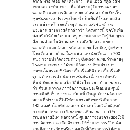
จำกัด หรือ จีเอ็ม จัดโครงการ "เลิฟ เอิร์ธ สคูล วิสิท
ตอนลดขยะกันเถอะ" เพื่อให้ความรู้ในการลดขยะ
พลาสติก และการคัดแยกขยะแก่ครูและ นักเรียนใน
ชุมชนระยอง ประเทศไทย ซึ่งเป็นพื้นที่โรงงานผลิต
รถยนต์ เชฟโรเลตตั้งอยู่ อำนาจ แสงจันทร์ รอง
ประธาน ฝ่ายการผลิตกล่าวว่า โครงการนี้ จัดขึ้นเพื่อ
ส่งเสริมให้นักเรียนและครู ตระหนักและรับรู้ถึงปัญหา
สิ่งแวดล้อม ในด้านต่างๆ รวมถึงปัญหาจากขยะ
พลาสติก และสอนการคัดแยกขยะ โดยมีครู ผู้บริหาร
โรงเรียน ชาวบ้าน ในชุมชน และนักเรียนกว่า 700
คน มาร่วมทำกิจกรรมต่างๆ ซึ่งหลังๆ จะพบว่าหลายๆ
โรงงาน หลายๆ บริษัทจะมีกิจกรรมด้านต่างๆ กับ
ชุมชนโดยรอบ ซึ่งถือว่าเป็นเรื่องที่ดี และเป็นเรื่องที่
ทุกองค์กรควรดำเนินการเช่นกัน เพื่อยกระดับหรือ
ฟื้นฟู สิ่งแวดล้อม หรือ วิถีชีวิตโดยรอบ อำนาจกล่าว
ว่า ส่วนแนวทาง การจัดการขยะของจีเอ็มนั้น ศูนย์
การผลิตจีเอ็ม จ.ระยอง เป็นหนึ่งในศูนย์การผลิตและ
สถานที่ ทำงานที่ไม่ใช่ส่วนการผลิตของจีเอ็ม จาก
142 แห่งทั่วโลกที่ปลอดการ ฝังกลบ โดยจีเอ็มมีศูนย์
การผลิต ปลอดการฝังกลบของเสียมากกว่า บริษัท
รถยนต์รายอื่นๆ นอกจากนี้ ศูนย์การจังหวัดระยองยังมี
การ จัดการของเสีย ด้วยการใช้ซ้ำและ การรีไซเคิล
รวมถึงการส่งวัสดุหรือ ของเสียที่เกิดจากการใช้งาน