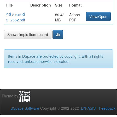
File
Description
Size
Format
ปีที่ 2 ฉบับที่
59.48
Adobe
View/Open
3_2552.pdf
MB
PDF
Show simple item record
Items in DSpace are protected by copyright, with all rights
reserved, unless otherwise indicated.
Theme by
DSpace Software
Copyright © 2002-2022
LYRASIS
-
Feedback