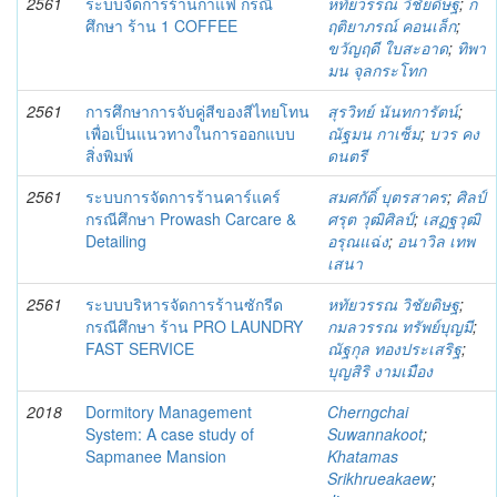
2561
ระบบจัดการร้านกาแฟ กรณี
หทัยวรรณ วิชัยดิษฐ
;
ก
ศึกษา ร้าน 1 COFFEE
ฤติยาภรณ์ คอนเล็ก
;
ขวัญฤดี ใบสะอาด
;
ทิพา
มน จุลกระโทก
2561
การศึกษาการจับคู่สีของสีไทยโทน
สุรวิทย์ นันทการัตน์
;
เพื่อเป็นแนวทางในการออกแบบ
ณัฐมน กาเซ็ม
;
บวร คง
สิ่งพิมพ์
ดนตรี
2561
ระบบการจัดการร้านคาร์แคร์
สมศกัดิ์ บุตรสาคร
;
ศิลป์
กรณีศึกษา Prowash Carcare &
ศรุต วุฒิศิลป์
;
เสฏฐวุฒิ
Detailing
อรุณแฉ่ง
;
อนาวิล เทพ
เสนา
2561
ระบบบริหารจัดการร้านซักรีด
หทัยวรรณ วิชัยดิษฐ
;
กรณีศึกษา ร้าน PRO LAUNDRY
กมลวรรณ ทรัพย์บุญมี
;
FAST SERVICE
ณัฐกุล ทองประเสริฐ
;
บุญสิริ งามเมือง
2018
Dormitory Management
Cherngchai
System: A case study of
Suwannakoot
;
Sapmanee Mansion
Khatamas
Srikhrueakaew
;