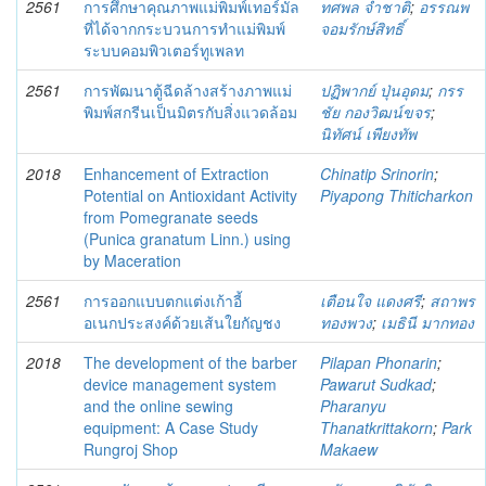
2561
การศึกษาคุณภาพแม่พิมพ์เทอร์มัล
ทศพล จำชาติ
;
อรรณพ
ที่ได้จากกระบวนการทำแม่พิมพ์
จอมรักษ์สิทธิ์
ระบบคอมพิวเตอร์ทูเพลท
2561
การพัฒนาตู้ฉีดล้างสร้างภาพแม่
ปฏิพากย์ ปุ่นอุดม
;
กรร
พิมพ์สกรีนเป็นมิตรกับสิ่งแวดล้อม
ชัย กองวิฒน์ขจร
;
นิทัศน์ เพียงทัพ
2018
Enhancement of Extraction
Chinatip Srinorin
;
Potential on Antioxidant Activity
Piyapong Thiticharkon
from Pomegranate seeds
(Punica granatum Linn.) using
by Maceration
2561
การออกแบบตกแต่งเก้าอี้
เตือนใจ แดงศรี
;
สถาพร
อเนกประสงค์ด้วยเส้นใยกัญชง
ทองพวง
;
เมธินี มากทอง
2018
The development of the barber
Pilapan Phonarin
;
device management system
Pawarut Sudkad
;
and the online sewing
Pharanyu
equipment: A Case Study
Thanatkrittakorn
;
Park
Rungroj Shop
Makaew