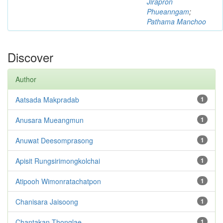
Jirapron
Phueanngam
;
Pathama Manchoo
Discover
Author
Aatsada Makpradab
1
Anusara Mueangmun
1
Anuwat Deesomprasong
1
Apisit Rungsirimongkolchai
1
Atipooh Wimonratachatpon
1
Chanisara Jaisoong
1
Chantakan Thonglae
1