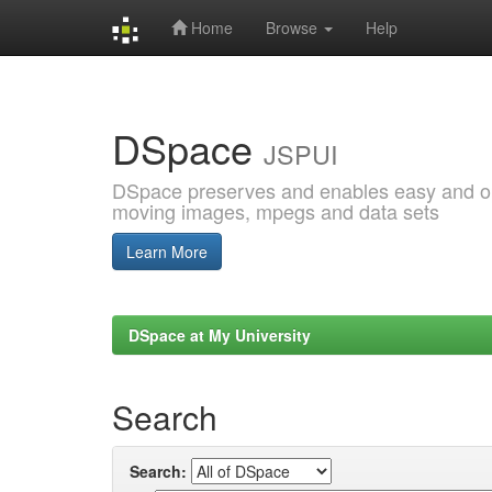
Home
Browse
Help
Skip
navigation
DSpace
JSPUI
DSpace preserves and enables easy and open
moving images, mpegs and data sets
Learn More
DSpace at My University
Search
Search: