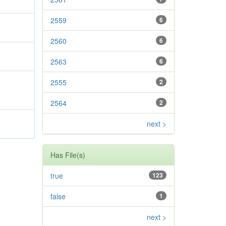
2559
6
2560
6
2563
6
2555
2
2564
2
next >
Has File(s)
true
123
false
1
next >