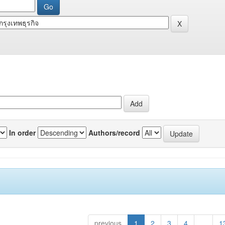
In order
Authors/record
previous
1
2
3
4
...
1