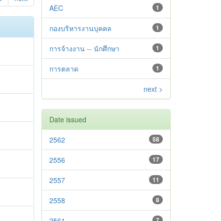
AEC
1
กองบริหารงานบุคคล
1
การจ้างงาน -- นักศึกษา
1
การตลาด
1
next >
Date issued
2562
58
2556
17
2557
11
2558
8
2561
7