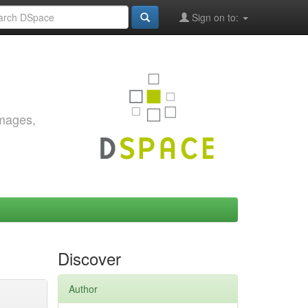
Sign on to:
images,
Discover
Author