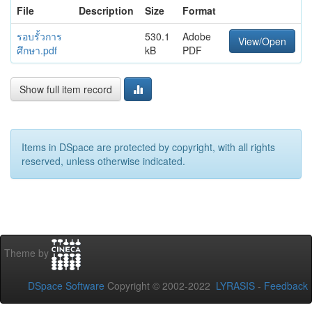
File
Description
Size
Format
รอบรั้วการ
530.1
Adobe
View/Open
ศึกษา.pdf
kB
PDF
Show full item record
Items in DSpace are protected by copyright, with all rights
reserved, unless otherwise indicated.
Theme by
DSpace Software
Copyright © 2002-2022
LYRASIS
-
Feedback