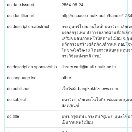
dc.date.issued
2564-08-24
dc.identifier.uri
http://dspace.rmutk.ac.th/handle/12
dc.description.abstract
กระตุ้นบริโภคออนไลน์! มหาวิทยาลัยเ
มงคลกรุงเทพ ทำการตลาดผ่านสื่ออิเล็กท
เสริมชุมชนกาแฟโรบัสตาพรีเมียม จ.ชุ
นวัตกรรมสร้างผลิตภัณฑ์กาแฟ ตอบโจทย
ในช่วงโควิด-19 โดยการสนับสนุนทุนจ
การวิจัยแห่งชาติ (วช.)
dc.description.sponsorship
library.carit@mail.rmutk.ac.th
dc.language.iso
other
dc.publisher
เว็บไซต์ .bangkokbiznews.com
dc.subject
มหาวิทยาลัยเทคโนโลยีราชมงคลกรุงเท
ผิลตภัณฑ์
dc.title
มทร.กรุงเทพ ยกระดับ 'ชุมพร' แนะใช้น
เย็นกาแฟพรีเมียม