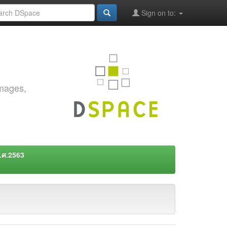
Sign on to:
images,
พ.ศ.2563