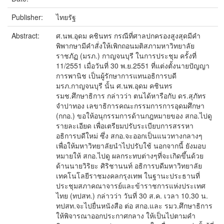
Publisher:
ไทยรัฐ
Abstract:
ศ.นพ.อุดม คชินทร กรณีที่ศาลปกครองสูงสุดมีคำ
พิพากษามีคำสั่งให้เพิกถอนมติสภามหาวิทยาลัย
ราชภัฏ (มรภ.) กาญจนบุรี ในการประชุม ครั้งที่
11/2551 เมื่อวันที่ 30 พ.ย.2551 ที่แต่งตั้งนายปัญญา
การพานิช เป็นผู้รักษาการแทนอธิการบดี
มรภ.กาญจนบุรี นั้น ศ.นพ.อุดม คชินทร
รมช.ศึกษาธิการ กล่าวว่า ตนได้หารือกับ ดร.สุภัทร
จำปาทอง เลขาธิการคณะกรรมการการอุดมศึกษา
(กกอ.) ขอให้อนุกรรมการด้านกฎหมายของ สกอ.ไปดู
รายละเอียด เพื่อเตรียมปรับระเบียบการสรรหา
อธิการบดีใหม่ ซึ่ง สกอ.จะออกเป็นแนวทางกลางๆ
เพื่อให้มหาวิทยาลัยนำไปปรับใช้ นอกจากนี้ ยังมอบ
หมายให้ สกอ.ไปดู ผลกระทบต่างๆที่จะเกิดขึ้นด้วย
ด้านนายวิริยะ ศิริชานนท์ อธิการบดีมหาวิทยาลัย
เทคโนโลยีราชมงคลกรุงเทพ ในฐานะประธานที่
ประชุมสภาคณาจารย์และข้าราชการแห่งประเทศ
ไทย (ทปสท.) กล่าวว่า วันที่ 30 ส.ค. เวลา 10.30 น.
ทปสท.จะไปยื่นหนังสือ ต่อ สกอ.และ รมว.ศึกษาธิการ
ให้พิจารณาออกประกาศกลาง ให้เป็นไปตามคำ