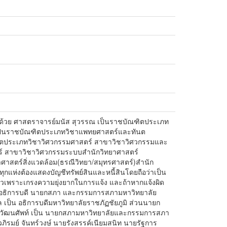
ะกอบด้วย ศาสตราจารย์มนัส สุวรรณ เป็นราชบัณฑิตประเภท
์ เป็นราชบัณฑิตประเภทวิชาแพทยศาสตร์และทันต
ณฑิตประเภทวิชาวิศวกรรมศาสตร์ สาขาวิชาวิศวกรรมและ
ร์ สาขาวิชาวิศวกรรมระบบสำนักวิทยาศาสตร์
าสตร์สิ่งแวดล้อม(ธรณีวิทยา/สมุทรศาสตร์)สำนัก
แห่งต้องแสดงบัญชีทรัพย์สินและหนี้สินโดยถือว่าเป็น
ถวเพราะเกรงความยุ่งยากในการแจ้ง และถ้าหากแจ้งผิด
งตั้งอธิการบดี นายกสภา และกรรมการสภามหาวิทยาลัย
 เป็น อธิการบดีมหาวิทยาลัยราชภัฏชัยภูมิ ส่วนนายก
ย วัฒนศัพท์ เป็น นายกสภามหาวิทยาลัยและกรรมการสภา
วภิรมย์ จันทร์วงษ์ นายรังสรรค์เนียมสนิท นายรัฐการ