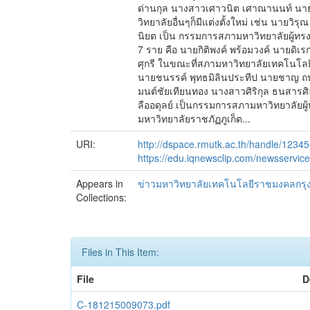
ด่านกุล นางสาวเศาวนิต เศาณานนท์ นายสมห
วิทยาลัยอื่นๆก็มีแต่งตั้งใหม่ เช่น นาย
นิยต เป็น กรรมการสภามหาวิทยาลัยผู้ทรง
7 ราย คือ นายกิติพงค์ พร้อมวงค์ นายดิ
ศุกรี ในขณะที่สภามหาวิทยาลัยเทคโนโลยี
นายชนรรค์ พุทธมิลินประทีป นายชาญ ถนัด
มนต์ชัยเทียนทอง นางสาวศิริกุล ธนสารศิ
ลืออดุลย์ เป็นกรรมการสภามหาวิทยาลัยผ
มหาวิทยาลัยราชภัฏภูเก็ต...
URI:
http://dspace.rmutk.ac.th/handle/1234
https://edu.iqnewsclip.com/newsservic
Appears in
ข่าวมหาวิทยาลัยเทคโนโลยีราชมงคลกรุ
Collections:
Files in This Item:
File
D
C-181215009073.pdf