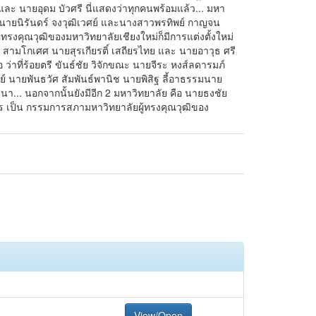
ละ นายอุดม บัวศรี นี่แสดงว่าทุกคนพร้อมแล้ว... มหา
ดช นายนิรันดร์ จงวุฒิเวศย์ และนางสาวพรทิพย์ กาญจน
งคุณวุฒิของมหาวิทยาลัยเชียงใหม่ก็มีการแต่งตั้งใหม่
 สามโกเศศ นายสุรเกียรติ์ เสถียรไทย และ นายอาวุธ ศรี
าที่ร้อยตรี ขันธ์ชัย วิจักขณะ นายจีระ หงส์ลดารมภ์
์ นายพันธวัศ สัมพันธ์พานิช นายพิสิฐ ลี้อาธรรมนาย
... นอกจากนั้นยังมีอีก 2 มหาวิทยาลัย คือ นายธงชัย
ร เป็น กรรมการสภามหาวิทยาลัยผู้ทรงคุณวุฒิของ
View/Open