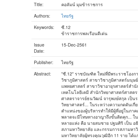
Title:
คอลัมน์ มุมข้าราชการ
Authors:
ไทยรัฐ
Keywords:
ซี.12
ข้าราชการพลเรือนดีเด่น
Issue
15-Dec-2561
Date:
Publisher:
ไทยรัฐ
Abstract:
"ซี.12" ราชบัณฑิต ใหม่ที่มีพระราชโองก
วิชาภูมิศาสตร์ สาขาวิชาภูมิศาสตร์มนุ
แพทยศาสตร์ สาขาวิชาอายุรศาสตร์สำนัก
เทคโนโลยีเคมี สำนักวิทยาศาสตร์ศาสต
ศาสตราจารย์ธนวัฒน์ จารุพงษ์สกุล เป็
วิทยาศาสตร์... ในระหว่างความกดดันเกี
ตำแหน่งของผู้บริหารทำให้มีผู้ที่อยู่
พลาดจะมีโทษทางอาญาถึงขั้นติดคุก... ใน
หลายแห่ง คือ นายสมชาย ปฐมศิริ เป็น อธ
สภามหาวิทยาลัย และกรรมการสภามหาวิทย
มหาวิทยาลัยผู้ทรงคุณวุฒิอีก 11 ราย ได้