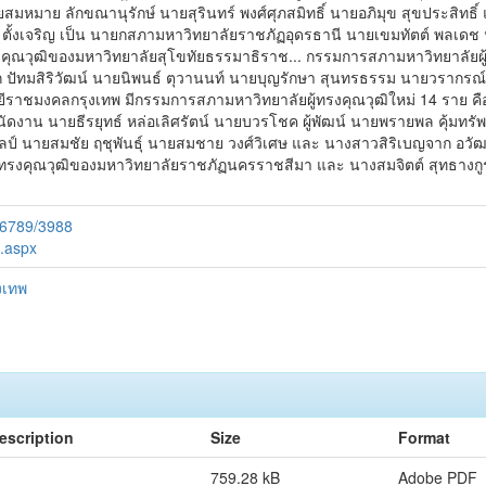
มาย ลักขณานุรักษ์ นายสุรินทร์ พงศ์ศุภสมิทธิ์ นายอภิมุข สุขประสิทธิ์ แ
วิรุณ ตั้งเจริญ เป็น นายกสภามหาวิทยาลัยราชภัฏอุดรธานี นายเขมทัตต์ พลเ
คุณวุฒิของมหาวิทยาลัยสุโขทัยธรรมาธิราช... กรรมการสภามหาวิทยาลัยผู้ทร
เรก ปัทมสิริวัฒน์ นายนิพนธ์ ตุวานนท์ นายบุญรักษา สุนทรธรรม นายวรากรณ์
ราชมงคลกรุงเทพ มีกรรมการสภามหาวิทยาลัยผู้ทรงคุณวุฒิใหม่ 14 ราย คือ ว่
งาน นายธีรยุทธ์ หล่อเลิศรัตน์ นายบวรโชค ผู้พัฒน์ นายพรายพล คุ้มทรัพย
ลป์ นายสมชัย ฤชุพันธุ์ นายสมชาย วงศ์วิเศษ และ นางสาวสิริเบญจาก อวัฒนา
ู้ทรงคุณวุฒิของมหาวิทยาลัยราชภัฏนครราชสีมา และ นางสมจิตต์ สุทธางกู
56789/3988
e.aspx
งเทพ
escription
Size
Format
759.28 kB
Adobe PDF