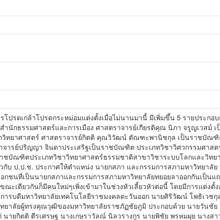
ารโปรดเกล้าโปรดกระหม่อมแต่งตั้งเมื่อไม่นานมานี้ มีเพิ่มขึ้น 5 รายปร
ษย์สำนักธรรมศาสตร์และการเมือง ศาสตราจารย์เกียรติคุณ นิภา จรูญเวสม
วิทยาศาสตร์ ศาสตราจารย์กิตติ คุณวิวัฒน์ ตัณฑะพานิชกุล เป็นราชบั
ราจารย์ปริญญา จินดาประเสริฐเป็นราชบัณฑิต ประเภทวิชาวิศวกรรมศาสต
นราชบัณฑิตประเภทวิชาวิทยาศาสตร์ธรรมชาติสาขาวิชาระบบโลกและวิทยาศ
่ยวกับ ป.ป.ช. ประกาศให้ตำแหน่ง นายกสภา และกรรมการสภามหาวิทยาลัย ทุก
ในภาคเอกชนที่เป็นนายกสภาและกรรมการสภามหาวิทยาลัยทยอยลาออกกันเป็นแ
ขณะเดียวกันก็มีคนใหม่ๆเพิ่งเข้ามาในช่วงหัวเลี้ยวหัวต่อนี้ โดยมีการแต่
ิการบดีมหาวิทยาลัยเทคโนโลยีราชมงคลตะวันออก นายศิริวัฒน์ โพธิเวชกุล
าลัยผู้ทรงคุณวุฒิของมหาวิทยาลัยราชภัฏชัยภูมิ ประกอบด้วย นายวันชั
แก่ นายกิตติ ตีรเศรษฐ นางเกษราวัลณ์ นิลวรางกูร นายพิชัย พรหมผุย นางสา