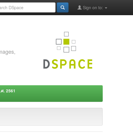
Sign on to:
images,
พ.ศ. 2561