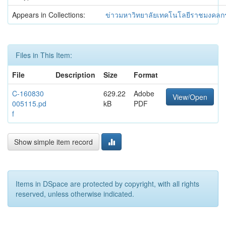
Appears in Collections:
ข่าวมหาวิทยาลัยเทคโนโลยีราชมงคลกร
Files in This Item:
File
Description
Size
Format
C-160830
629.22
Adobe
View/Open
005115.pd
kB
PDF
f
Show simple item record
Items in DSpace are protected by copyright, with all rights
reserved, unless otherwise indicated.