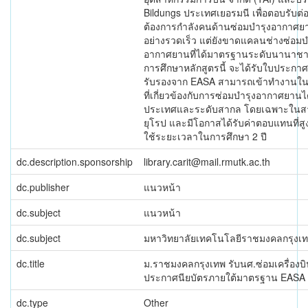
Bildungs ประเทศเยอรมนี เพื่อตอบรับต
ต้องการกำลังคนด้านซ่อมบำรุงอากาศยา
อย่างรวดเร็ว แต่ยังขาดแคลนช่างซ่อมบ
อากาศยานที่ได้มาตรฐานระดับนานาชาติ ซ
การศึกษาหลักสูตรนี้ จะได้รับใบประกาศ
รับรองจาก EASA สามารถเข้าทำงานใ
ที่เกี่ยวข้องกับการซ่อมบำรุงอากาศยานได
ประเทศและระดับสากล โดยเฉพาะในส
ยุโรป และมีโอกาสได้รับค่าตอบแทนที่สูงขึ
ใช้ระยะเวลาในการศึกษา 2 ปี
dc.description.sponsorship
library.carit@mail.rmutk.ac.th
dc.publisher
แนวหน้า
dc.subject
แนวหน้า
dc.subject
มหาวิทยาลัยเทคโนโลยีราชมงคลกรุงเ
dc.title
ม.ราชมงคลกรุงเทพ รับนศ.ซ่อมเครื่องบิ
ประกาศนียบัตรภายใต้มาตรฐาน EASA
dc.type
Other