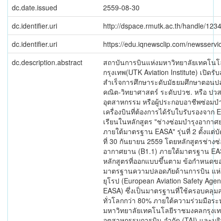
dc.date.issued
2559-08-30
dc.identifier.uri
http://dspace.rmutk.ac.th/handle/12
dc.identifier.uri
https://edu.iqnewsclip.com/newsservi
dc.description.abstract
สถาบันการบินแห่งมหาวิทยาลัยเทคโน
กรุงเทพ(UTK Aviation Institute) เปิดรับส
สำเร็จการศึกษาระดับมัธยมศึกษาตอนป
คณิต-วิทยาศาสตร์ ระดับปวช. หรือ ปว
อุตสาหกรรม หรือผู้ประกอบอาชีพซ่อมบำ
เครื่องบินที่ต้องการได้รับใบรับรองจาก 
เรียนในหลักสูตร "ช่างซ่อมบำรุงอากาศ
ภายใต้มาตรฐาน EASA" รุ่นที่ 2 ตั้งแต่บัด
ที่ 30 กันยายน 2559 โดยหลักสูตรช่างซ
อากาศยาน (B1.1) ภายใต้มาตรฐาน EA
หลักสูตรที่ออกแบบขึ้นตาม ข้อกำหนดข
มาตรฐานความปลอดภัยด้านการบิน แห
ยุโรป (European Aviation Safety Agen
EASA) ซึ่งเป็นมาตรฐานที่ใช้ครอบคลุ
ทั่วโลกกว่า 80% ภายใต้ความร่วมมือระ
มหาวิทยาลัยเทคโนโลยีราชมงคลกรุงเทพ
อุตสาหกรรมการบิน จำกัด (TAI) และบร