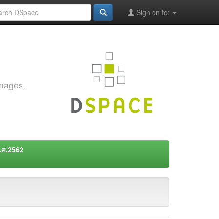
Sign on to:
images,
พ.ศ.2562