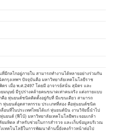
อหุ่นที่มีกลไกอยู่ภายใน สามารถทำงานได้หลายอย่างร่วมกัน
ิคกรุงเทพฯ ปัจจุบันคือ มหาวิทยาลัยเทคโนโลยีราช
มื่อ พ.ศ.2497 โดยมี อาจารย์สนั่น สุมิตร และ
้ายมนุษย์ มีรูปร่างคล้ายคนขนาดเท่าคนจริง แต่งกายแบบ
หุ่นยนต์ชนิดติดตั้งอยู่กับที่ มีแขนเดียว สามารถ
า หุ่นยนต์อุตสาหกรรม ประเภทที่สอง คือหุ่นยนต์ชนิด
คลื่อนที่ในประเทศไทยได้แก่ หุ่นยนต์บิน งานวิจัยนี้นำไป
่นยนต์ (ฟีโบ้) มหาวิทยาลัยเทคโนโลยีพระจอมเกล้า
าลัยมหิดล สำหรับช่วยในการสำรวจ และเก็บข้อมูลบริเวณ
 ซึ่งเทคโนโลยีในการพัฒนาด้านนี้ยังคงก้าวหน้าต่อไป