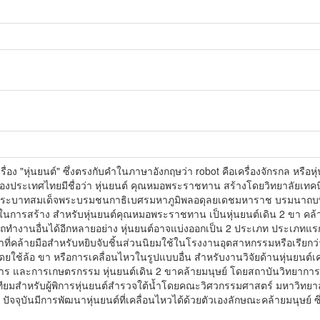
รื่อง "หุ่นยนต์" ซึ่งตรงกับคำในภาษาอังกฤษว่า robot คือเครื่องจักรกล หรื
กของประเทศไทยมีชื่อว่า หุ่นยนต์ คุณหมอพระราชทาน สร้างโดยวิทยาลัยเทคน
ะบาทสมเด็จพระบรมชนกาธิเบศรมหาภูมิพลอดุลยเดชมหาราช บรมนาถบพิตร เ
านในการสร้าง สำหรับหุ่นยนต์คุณหมอพระราชทาน เป็นหุ่นยนต์เดิน 2 ขา คล
ทำงานอื่นได้อีกหลายอย่าง หุ่นยนต์อาจแบ่งออกเป็น 2 ประเภท ประเภทแรกคือ 
าที่คล้ายมือสำหรับหยิบจับชิ้นส่วนนิยมใช้ในโรงงานอุตสาหกรรมหรือเรียกว่
องโดยใช้ล้อ ขา หรือการเคลื่อนไหวในรูปแบบอื่น สำหรับงานวิจัยด้านหุ่นยนต์เ
 และการเกษตรกรรม หุ่นยนต์เดิน 2 ขาคล้ายมนุษย์ โดยสถาบันวิทยาการหุ
เทียมสำหรับผู้พิการหุ่นยนต์สำรวจใต้น้ำโดยคณะวิศวกรรมศาสตร์ มหาวิทย
 ปัจจุบันมีการพัฒนาหุ่นยนต์ที่เคลื่อนไหวได้ด้วยตัวเองลักษณะคล้ายมนุษย์