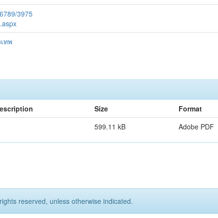
56789/3975
e.aspx
งเทพ
escription
Size
Format
599.11 kB
Adobe PDF
rights reserved, unless otherwise indicated.