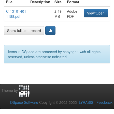
File
Description
Size
Format
C-13101401
2.49
Adobe
View/Open
1188.pdf
MB
PDF
Show full item record
Items in DSpace are protected by copyright, with all rights
reserved, unless otherwise indicated.
Theme by
DSpace Software
Copyright © 2002-2022
LYRASIS
-
Feedback