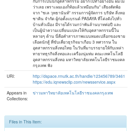
กับการเป็นนักอุตสาหกรรม อยากไปทำอย่างอื่น ผมไม่
ว่าเลย เพราะผมเองก็ท้อแล้วเหมือนกัน" เสียงตัดพ้อ
จาก "ชเล วุทธานันท์" กรรมการผู้จัดการ บริษัท สิ่งทอ
ซาติน จำกัด ผู้ก่อตั้งแบรนด์ PASAYA ที่โด่งดังไปทั่ว
บ้านทั่วเมือง มีรายได้รวมกว่าพันล้านบาทต่อปี และ
เป็นผู้นำความเปลี่ยนแปลงให้กับอุตสาหกรรมนี้ใน
หลายๆ ด้าน นี่คือคำสารภาพแบบหมดเปลือกของชาย
เลือดนักสู้ ที่ขับเคี่ยวธุรกิจมาเกือบ 3 ทศวรรษ ใน
อุตสาหกรรมสิ่งทอไทย ในวันที่มาบรรยายให้กับเหล่า
ทายาทธุรกิจสิ่งทอและเครื่องนุ่มห่ม คณะเทคโนโลยี
อุตสาหกรรมสิ่งทอ มหาวิทยาลัยเทคโนโลยีราชมงคล
กรุงเทพ ฟัง
URI:
http://dspace.rmutk.ac.th/handle/123456789/3461
https://edu.iqnewsclip.com/newsservice.aspx
Appears in
ข่าวมหาวิทยาลัยเทคโนโลยีราชมงคลกรุงเทพ
Collections:
Files in This Item: