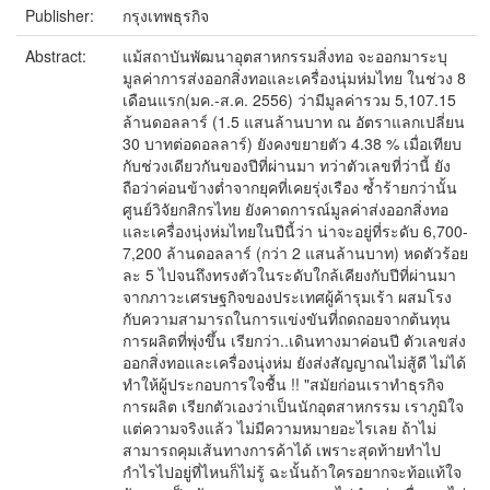
Publisher:
กรุงเทพธุรกิจ
Abstract:
แม้สถาบันพัฒนาอุตสาหกรรมสิ่งทอ จะออกมาระบุ
มูลค่าการส่งออกสิ่งทอและเครื่องนุ่มห่มไทย ในช่วง 8
เดือนแรก(มค.-ส.ค. 2556) ว่ามีมูลค่ารวม 5,107.15
ล้านดอลลาร์ (1.5 แสนล้านบาท ณ อัตราแลกเปลี่ยน
30 บาทต่อดอลลาร์) ยังคงขยายตัว 4.38 % เมื่อเทียบ
กับช่วงเดียวกันของปีที่ผ่านมา ทว่าตัวเลขที่ว่านี้ ยัง
ถือว่าค่อนข้างต่ำจากยุคที่เคยรุ่งเรือง ซ้ำร้ายกว่านั้น
ศูนย์วิจัยกสิกรไทย ยังคาดการณ์มูลค่าส่งออกสิ่งทอ
และเครื่องนุ่งห่มไทยในปีนี้ว่า น่าจะอยู่ที่ระดับ 6,700-
7,200 ล้านดอลลาร์ (กว่า 2 แสนล้านบาท) หดตัวร้อย
ละ 5 ไปจนถึงทรงตัวในระดับใกล้เคียงกับปีที่ผ่านมา
จากภาวะเศรษฐกิจของประเทศผู้ค้ารุมเร้า ผสมโรง
กับความสามารถในการแข่งขันที่ถดถอยจากต้นทุน
การผลิตที่พุ่งขึ้น เรียกว่า..เดินทางมาค่อนปี ตัวเลขส่ง
ออกสิ่งทอและเครื่องนุ่งห่ม ยังส่งสัญญาณไม่สู้ดี ไม่ได้
ทำให้ผู้ประกอบการใจชื้น !! "สมัยก่อนเราทำธุรกิจ
การผลิต เรียกตัวเองว่าเป็นนักอุตสาหกรรม เราภูมิใจ
แต่ความจริงแล้ว ไม่มีความหมายอะไรเลย ถ้าไม่
สามารถคุมเส้นทางการค้าได้ เพราะสุดท้ายทำไป
กำไรไปอยู่ที่ไหนก็ไม่รู้ ฉะนั้นถ้าใครอยากจะท้อแท้ใจ