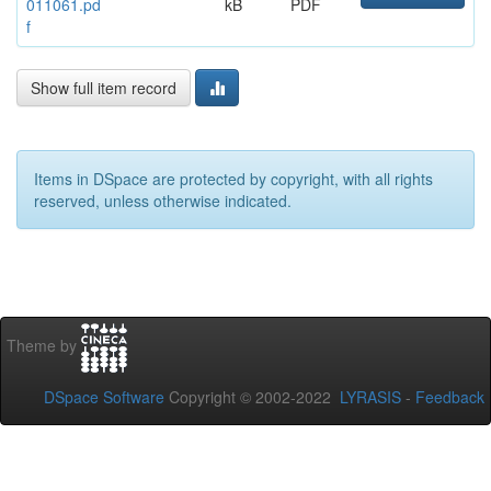
011061.pd
kB
PDF
f
Show full item record
Items in DSpace are protected by copyright, with all rights
reserved, unless otherwise indicated.
Theme by
DSpace Software
Copyright © 2002-2022
LYRASIS
-
Feedback