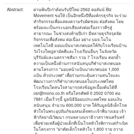
Abstract:
ผ่านพ้นปีเก่าต้อนรับปีใหม่ 2562 คอลัมน์ Biz
Movement ขอให้ เป็นอีกหนึ่งปีที่องค์กรธุรกิจ จะร่วม
ทำกิจกรรมเพื่อแสดงความรับผิดชอบ ต่อสังคม โดย
พร้อมจะเป็นกระบอกเสียงส่งต่อเรื่องราวดีๆสู่
สาธารณะ ในช่วงส่งท้ายปีเก่า มีหลายธุรกิจรุดจัด
กิจกรรมเพื่อสังคม ต่อเนื่อง อย่าง บมจ.โมโน
เทคโนโลยี มอบแป้นบาสเกตบอลให้กับโรงเรียนบ้าน
วังโรงใหญ่สามัคคีและโรงเรียนอื่นๆ ในจังหวัด
บุรีรัมย์และนครราชสีมา รวม 7 โรงเรียน ตอกย้ำ
ความเป็นหนึ่งด้านการสนับสนุนกีฬาบาสเกตบอล
ตามโครงการ "มอบหน้าแป้นบาสเกตบอล 1,000
แป้น ทั่วประเทศ" เพื่อร่วมกระตุ้นความสนใจและ
พัฒนาวงการกีฬาบาสเกตบอลในประเทศไทย
โรงเรียนใดสนใจสามารถส่งข้อมูลเบื้องต้นได้ที่
csr@mono.co.th หรือโทรศัพท์ 0 2502 0700 ต่อ
7881 เมื่อเร็วๆนี้ มูลนิธิอิออนประเทศไทย มอบเงิน
สนับสนุน จำนวน 600,000 บาท ให้กับมูลนิธิเด็กโรค
หัวใจในพระอุปถัมภ์ของสมเด็จพระเจ้าพี่นางเธอ เจ้า
ฟ้ากัลยาณิวัฒนา กรมหลวงนราธิวาสราชนครินทร์
เพื่อช่วยเหลือผู้ป่วยเด็กที่เป็นโรคหัวใจพิการแต่กำเนิด
ในโครงการ "ผ่าตัดเด็กโรคหัวใจ 1,800 ราย ถวาย