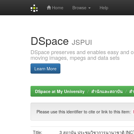
Home
Browse
Help
Skip
navigation
DSpace
JSPUI
DSpace preserves and enables easy and open
moving images, mpegs and data sets
Learn More
DSpace at My University
สำนักและสถาบัน
สำ
Please use this identifier to cite or link to this item:
Title:
3 สถาบัน ประชุมวิชาการนานาชาติ INC