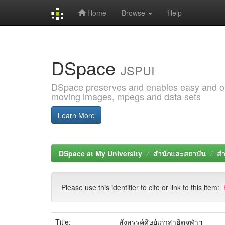
Home
Browse
Help
Skip
navigation
DSpace
JSPUI
DSpace preserves and enables easy and open
moving images, mpegs and data sets
Learn More
DSpace at My University
สำนักและสถาบัน
สำ
Please use this identifier to cite or link to this item:
Title:
สังสรรค์ศิษย์เก่าสาธิตจุฬาฯ