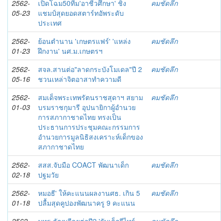
2562-
เปิดโฉม50ทีม'อาชีวศึกษา' ชิง
คมชัดลึก
05-23
แชมป์สุดยอดสตาร์ทอัพระดับ
ประเทศ
2562-
ย้อนตำนาน 'เกษตรแฟร์' 'แหล่ง
คมชัดลึก
01-23
ฝึกงาน' นศ.ม.เกษตรฯ
2562-
สจล.สานต่อ"ลาดกระบังโมเดล"ปี 2
คมชัดลึก
05-16
ชวนเหล่าจิตอาสาทำความดี
2562-
สมเด็จพระเทพรัตนราชสุดาฯ สยาม
คมชัดลึก
01-03
บรมราชกุมารี อุปนายิกาผู้อำนวย
การสภากาชาดไทย ทรงเป็น
ประธานการประชุมคณะกรรมการ
อำนวยการมูลนิธิสงเคราะห์เด็กของ
สภากาชาดไทย
2562-
สสส.จับมือ COACT พัฒนาเด็ก
คมชัดลึก
02-18
ปฐมวัย
2562-
หมอธี' ให้คะแนนผลงานศธ. เกิน 5
คมชัดลึก
01-18
ปลื้มสุดคูปองพัฒนาครู 9 คะแนน