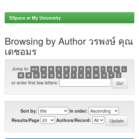
DSpace at My University
Browsing by Author วรพงษ์ คุณ
เดชอมร
Jump to:
0-9
A
B
C
D
E
F
G
H
I
J
K
L
M
N
O
P
Q
R
S
T
U
V
W
X
Y
Z
or enter first few letters:
Sort by:
In order:
Results/Page
Authors/Record: