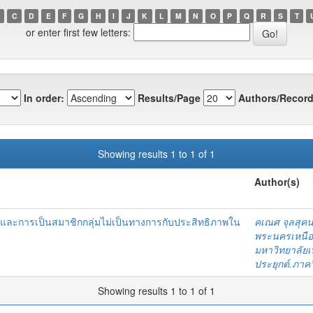
C
D
E
F
G
H
I
J
K
L
M
N
O
P
Q
R
S
T
or enter first few letters:
In order:
Results/Page
Authors/Record
Showing results 1 to 1 of 1
Author(s)
และการเป็นสมาชิกกลุ่มไม่เป็นทางการกับประสิทธิภาพใน
คเณศ จุลสุคน
พระนครเหนือ
มหาวิทยาลัย
ประยุกต์.ภาค
Showing results 1 to 1 of 1