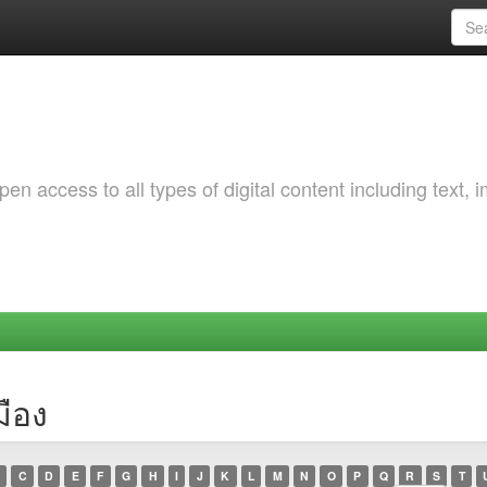
 access to all types of digital content including text, 
มือง
C
D
E
F
G
H
I
J
K
L
M
N
O
P
Q
R
S
T