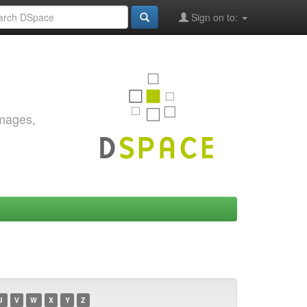
Sign on to:
images,
U
V
W
X
Y
Z