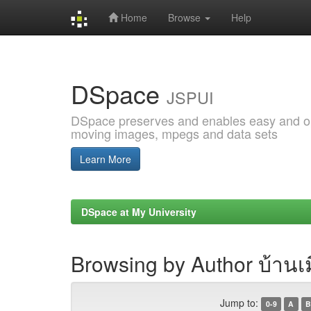
Home
Browse
Help
Skip
navigation
DSpace
JSPUI
DSpace preserves and enables easy and open
moving images, mpegs and data sets
Learn More
DSpace at My University
Browsing by Author บ้านเ
Jump to:
0-9
A
B