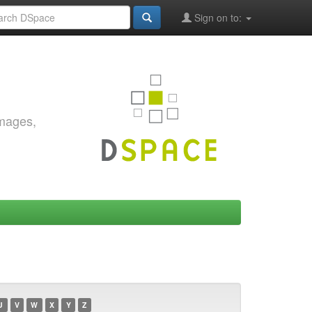
Sign on to:
images,
U
V
W
X
Y
Z