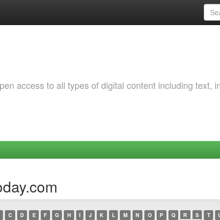
 access to all types of digital content including text, 
today.com
C
D
E
F
G
H
I
J
K
L
M
N
O
P
Q
R
S
T