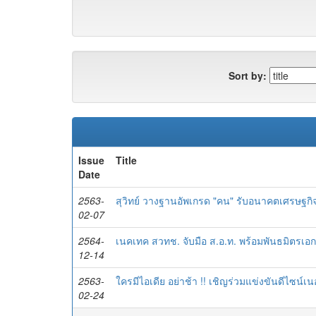
Sort by:
Issue
Title
Date
2563-
สุวิทย์ วางฐานอัพเกรด "คน" รับอนาคตเศรษฐกิ
02-07
2564-
เนคเทค สวทช. จับมือ ส.อ.ท. พร้อมพันธมิตรเอ
12-14
2563-
ใครมีไอเดีย อย่าช้า !! เชิญร่วมแข่งขันดีไซน์
02-24