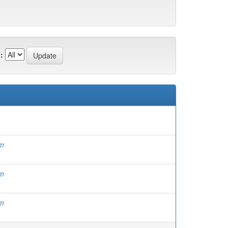
:
om
om
om