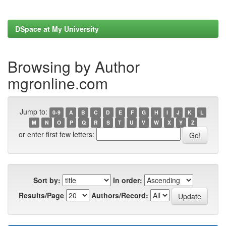
DSpace at My University
Browsing by Author
mgronline.com
Jump to:
0-9
A
B
C
D
E
F
G
H
I
J
K
L
M
N
O
P
Q
R
S
T
U
V
W
X
Y
Z
or enter first few letters:
Sort by:
In order:
Results/Page
Authors/Record: