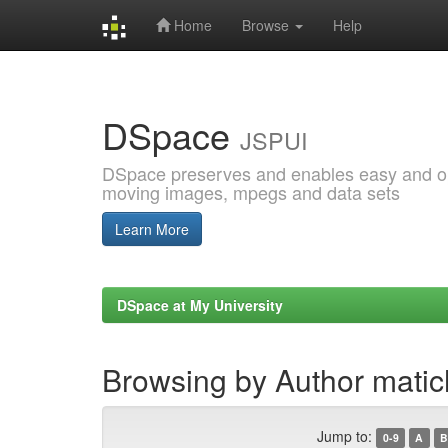
Home
Browse
Help
Skip
navigation
DSpace
JSPUI
DSpace preserves and enables easy and open
moving images, mpegs and data sets
Learn More
DSpace at My University
Browsing by Author matic
Jump to:
0-9
A
B