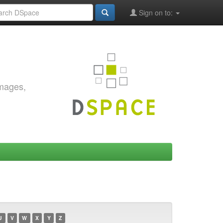
Sign on to:
images,
U
V
W
X
Y
Z