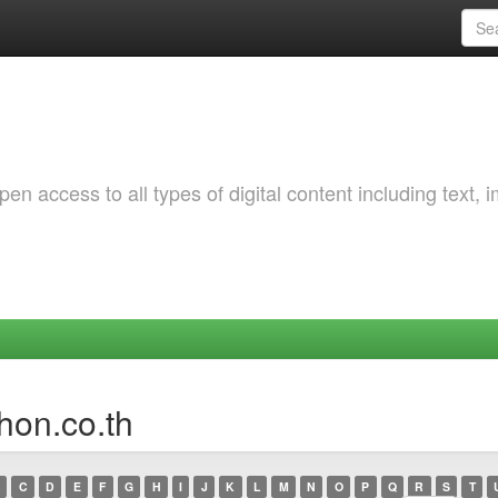
 access to all types of digital content including text, 
hon.co.th
C
D
E
F
G
H
I
J
K
L
M
N
O
P
Q
R
S
T