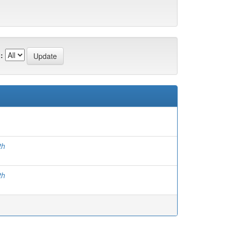
:
th
th