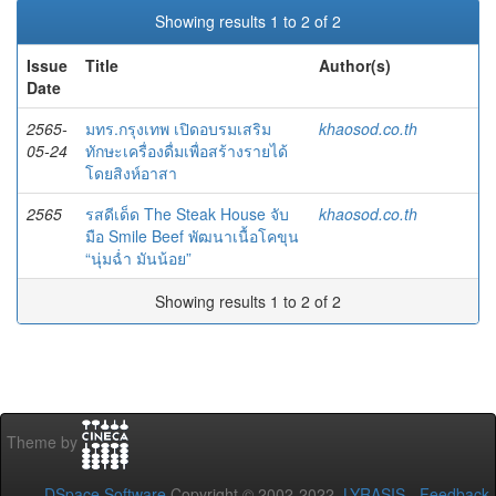
Showing results 1 to 2 of 2
Issue
Title
Author(s)
Date
2565-
มทร.กรุงเทพ เปิดอบรมเสริม
khaosod.co.th
05-24
ทักษะเครื่องดื่มเพื่อสร้างรายได้
โดยสิงห์อาสา
2565
รสดีเด็ด The Steak House จับ
khaosod.co.th
มือ Smile Beef พัฒนาเนื้อโคขุน
“นุ่มฉ่ำ มันน้อย”
Showing results 1 to 2 of 2
Theme by
DSpace Software
Copyright © 2002-2022
LYRASIS
-
Feedback