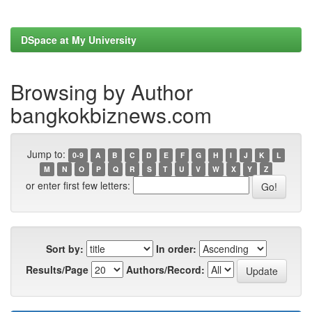
DSpace at My University
Browsing by Author
bangkokbiznews.com
Jump to:
0-9
A
B
C
D
E
F
G
H
I
J
K
L
M
N
O
P
Q
R
S
T
U
V
W
X
Y
Z
or enter first few letters:
Sort by:
In order:
Results/Page
Authors/Record: