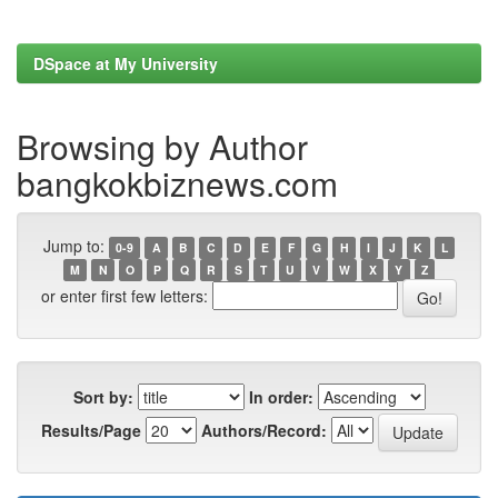
DSpace at My University
Browsing by Author
bangkokbiznews.com
Jump to:
0-9
A
B
C
D
E
F
G
H
I
J
K
L
M
N
O
P
Q
R
S
T
U
V
W
X
Y
Z
or enter first few letters:
Sort by:
In order:
Results/Page
Authors/Record: