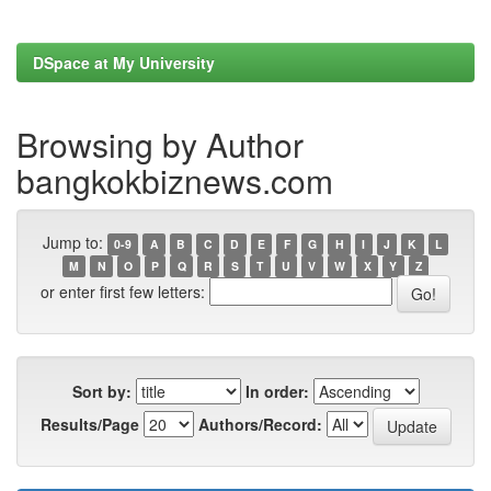
DSpace at My University
Browsing by Author
bangkokbiznews.com
Jump to:
0-9
A
B
C
D
E
F
G
H
I
J
K
L
M
N
O
P
Q
R
S
T
U
V
W
X
Y
Z
or enter first few letters:
Sort by:
In order:
Results/Page
Authors/Record: