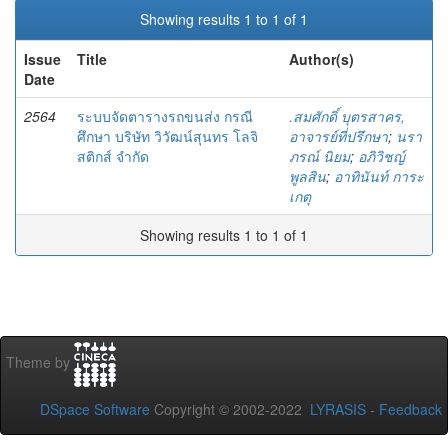
Showing results 1 to 1 of 1
Issue
Title
Author(s)
Date
2564
ระบบจัดตารางรถขนส่ง กรณี
.สมศักดิ์ บุตรสาคร,
ศึกษา บริษัท วิวัฒน์สุนทร โลจิ
อาจารย์ที่ปรึกษา
;
นรา
สติกส์ จำกัด
ภรณ์ นิยม
;
อภิวิชญ์
พูลสิน
;
อาทินันท์ การะ
เกตุ
Showing results 1 to 1 of 1
Theme by
DSpace Software
Copyright © 2002-2022
LYRASIS
-
Feedback