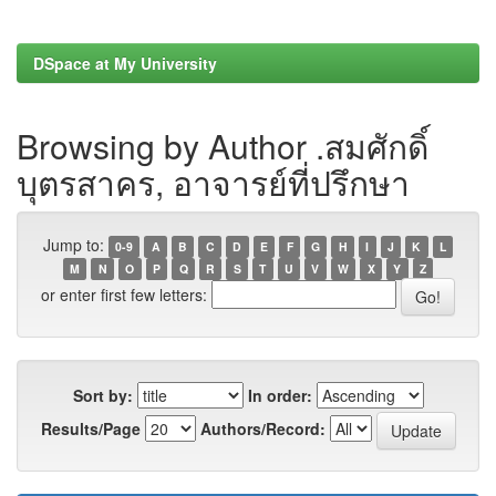
DSpace at My University
Browsing by Author .สมศักดิ์
บุตรสาคร, อาจารย์ที่ปรึกษา
Jump to:
0-9
A
B
C
D
E
F
G
H
I
J
K
L
M
N
O
P
Q
R
S
T
U
V
W
X
Y
Z
or enter first few letters:
Sort by:
In order:
Results/Page
Authors/Record: