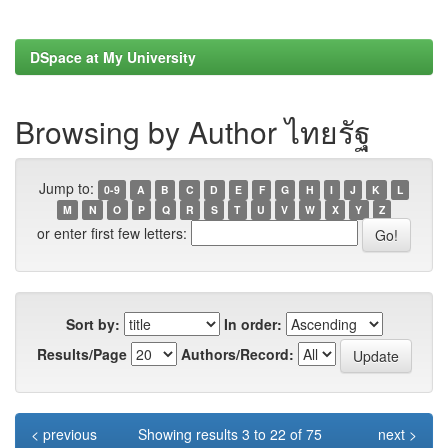
DSpace at My University
Browsing by Author ไทยรัฐ
Jump to:
0-9
A
B
C
D
E
F
G
H
I
J
K
L
M
N
O
P
Q
R
S
T
U
V
W
X
Y
Z
or enter first few letters:
Sort by:
In order:
Results/Page
Authors/Record:
< previous
Showing results 3 to 22 of 75
next >