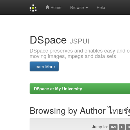
Home
Browse
Help
Skip
navigation
DSpace
JSPUI
DSpace preserves and enables easy and open
moving images, mpegs and data sets
Learn More
DSpace at My University
Browsing by Author ไทยรั
Jump to:
0-9
A
B