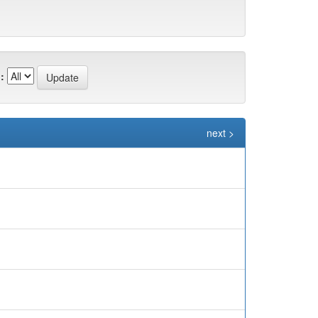
:
next >