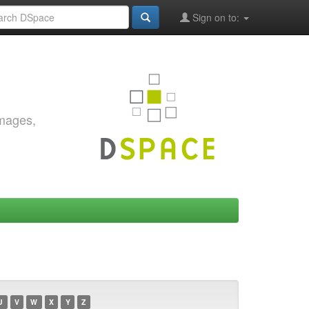
Sign on to:
images,
U
V
W
X
Y
Z