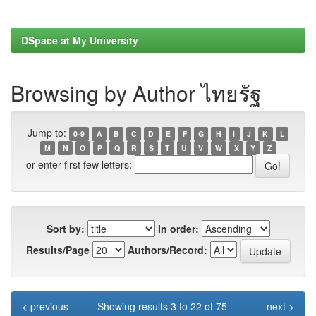
DSpace at My University
Browsing by Author ไทยรัฐ
Jump to:
0-9
A
B
C
D
E
F
G
H
I
J
K
L
M
N
O
P
Q
R
S
T
U
V
W
X
Y
Z
or enter first few letters:
Sort by:
In order:
Results/Page
Authors/Record:
< previous
Showing results 3 to 22 of 75
next >