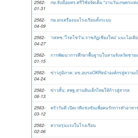
2562-
กษ.จับมือมทร.ศรีวิชัยจัดเต็ม "งานวันเกษตรแห
01-31
2562-
กษ.ยกเครื่องนมโรงเรียนทั้งระบบ
04-09
2562-
'กสทช.'โรดโชว์'ม.ราชภัฏเชียงใหม่' แนะไอเดี
04-27
2562-
การพัฒนาการศึกษาพื้นฐานในสามจังหวัดชาย
01-15
2562-
ข่าวภูมิภาค: มข.อบรมOKRsนำองค์กรสู่ความเป
04-24
2562-
ข่าวสั้น: สพฐ.สานฝันเด็กไทยให้ก้าวสู่สากล
06-13
2563-
ครัววันดี เปิดเวทีแข่งขันเพื่อคนรักการทำอาหาร 
03-12
2562-
ความรุนแรงในโรงเรียน
02-06