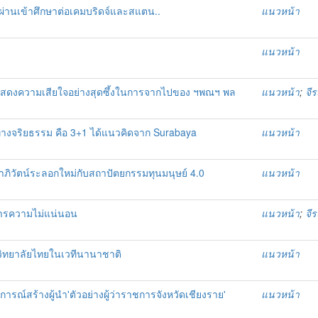
 ผ่านเข้าศึกษาต่อเคมบริดจ์และสแตน..
แนวหน้า
แนวหน้า
อแสดงความเสียใจอย่างสุดซึ้งในการจากไปของ ฯพณฯ พล
แนวหน้า
;
จี
นทางจริยธรรม คือ 3+1 ได้แนวคิดจาก Surabaya
แนวหน้า
าภิวัตน์ระลอกใหม่กับสถาปัตยกรรมทุนมนุษย์ 4.0
แนวหน้า
ิหารความไม่แน่นอน
แนวหน้า
;
จี
าวิทยาลัยไทยในเวทีนานาชาติ
แนวหน้า
รณ์สร้างผู้นำ'ตัวอย่างผู้ว่าราชการจังหวัดเชียงราย'
แนวหน้า