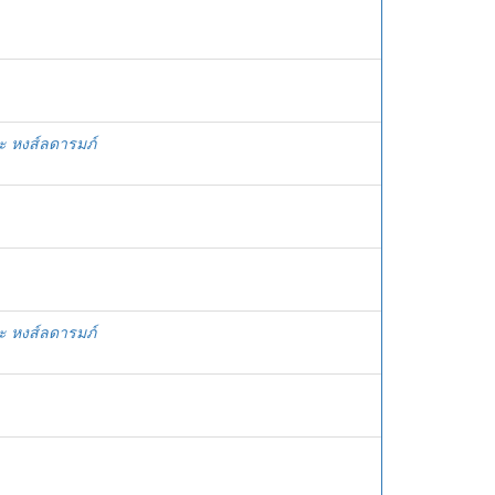
ระ หงส์ลดารมภ์
ระ หงส์ลดารมภ์