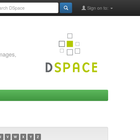
Sign on to:
images,
U
V
W
X
Y
Z