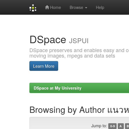
Home
Browse
Help
Skip
navigation
DSpace
JSPUI
DSpace preserves and enables easy and open
moving images, mpegs and data sets
Learn More
DSpace at My University
Browsing by Author แนวห
Jump to:
0-9
A
B