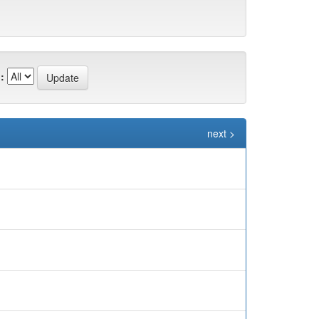
:
next >