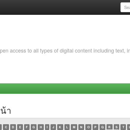
 access to all types of digital content including text, 
น้า
C
D
E
F
G
H
I
J
K
L
M
N
O
P
Q
R
S
T