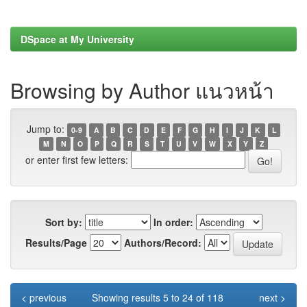
DSpace at My University
Browsing by Author แนวหน้า
Jump to:
0-9
A
B
C
D
E
F
G
H
I
J
K
L
M
N
O
P
Q
R
S
T
U
V
W
X
Y
Z
or enter first few letters:
Sort by:
In order:
Results/Page
Authors/Record:
< previous
Showing results 5 to 24 of 118
next >