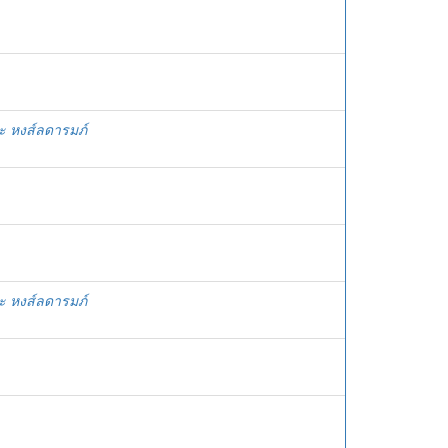
ระ หงส์ลดารมภ์
ระ หงส์ลดารมภ์