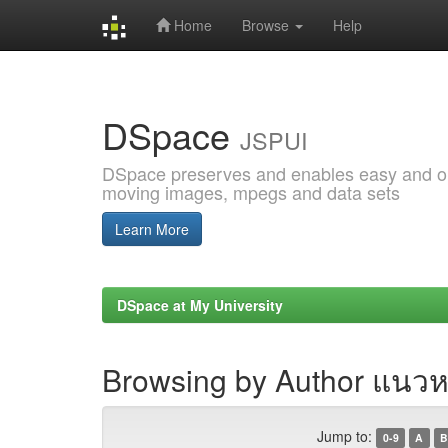
Home
Browse
Help
Skip
navigation
DSpace
JSPUI
DSpace preserves and enables easy and open
moving images, mpegs and data sets
Learn More
DSpace at My University
Browsing by Author แนวห
Jump to:
0-9
A
B