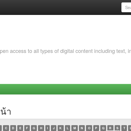
 access to all types of digital content including text, 
น้า
C
D
E
F
G
H
I
J
K
L
M
N
O
P
Q
R
S
T