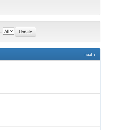
:
next >