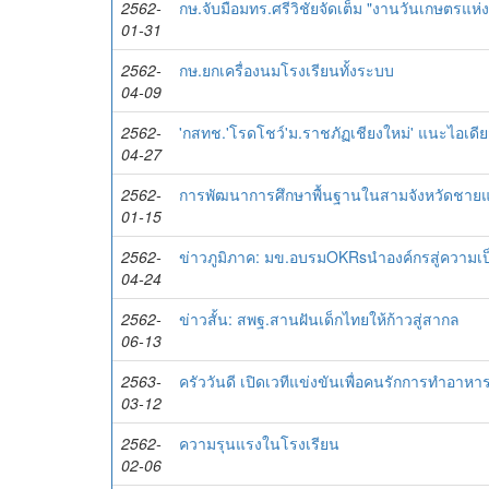
2562-
กษ.จับมือมทร.ศรีวิชัยจัดเต็ม "งานวันเกษตรแห
01-31
2562-
กษ.ยกเครื่องนมโรงเรียนทั้งระบบ
04-09
2562-
'กสทช.'โรดโชว์'ม.ราชภัฏเชียงใหม่' แนะไอเดี
04-27
2562-
การพัฒนาการศึกษาพื้นฐานในสามจังหวัดชาย
01-15
2562-
ข่าวภูมิภาค: มข.อบรมOKRsนำองค์กรสู่ความเป
04-24
2562-
ข่าวสั้น: สพฐ.สานฝันเด็กไทยให้ก้าวสู่สากล
06-13
2563-
ครัววันดี เปิดเวทีแข่งขันเพื่อคนรักการทำอาหาร 
03-12
2562-
ความรุนแรงในโรงเรียน
02-06