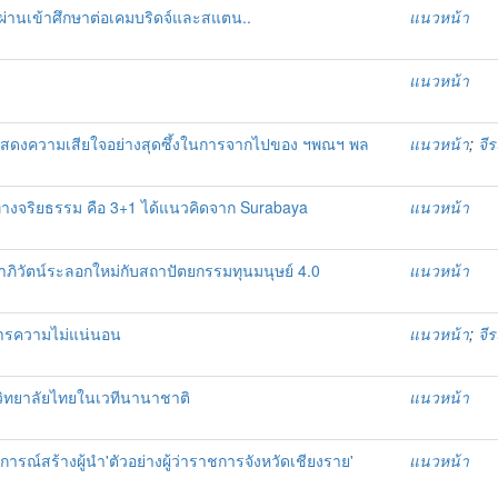
 ผ่านเข้าศึกษาต่อเคมบริดจ์และสแตน..
แนวหน้า
แนวหน้า
อแสดงความเสียใจอย่างสุดซึ้งในการจากไปของ ฯพณฯ พล
แนวหน้า
;
จี
นทางจริยธรรม คือ 3+1 ได้แนวคิดจาก Surabaya
แนวหน้า
าภิวัตน์ระลอกใหม่กับสถาปัตยกรรมทุนมนุษย์ 4.0
แนวหน้า
ิหารความไม่แน่นอน
แนวหน้า
;
จี
าวิทยาลัยไทยในเวทีนานาชาติ
แนวหน้า
รณ์สร้างผู้นำ'ตัวอย่างผู้ว่าราชการจังหวัดเชียงราย'
แนวหน้า