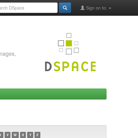
Sign on to:
images,
U
V
W
X
Y
Z