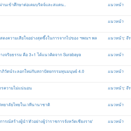
 ผ่านเข้าศึกษาต่อเคมบริดจ์และสแตน..
แนวหน้า
แนวหน้า
อแสดงความเสียใจอย่างสุดซึ้งในการจากไปของ ฯพณฯ พล
แนวหน้า
;
จี
นทางจริยธรรม คือ 3+1 ได้แนวคิดจาก Surabaya
แนวหน้า
าภิวัตน์ระลอกใหม่กับสถาปัตยกรรมทุนมนุษย์ 4.0
แนวหน้า
ิหารความไม่แน่นอน
แนวหน้า
;
จี
าวิทยาลัยไทยในเวทีนานาชาติ
แนวหน้า
รณ์สร้างผู้นำ'ตัวอย่างผู้ว่าราชการจังหวัดเชียงราย'
แนวหน้า