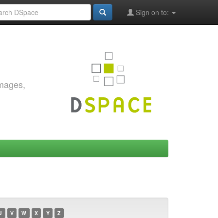
Sign on to:
images,
U
V
W
X
Y
Z