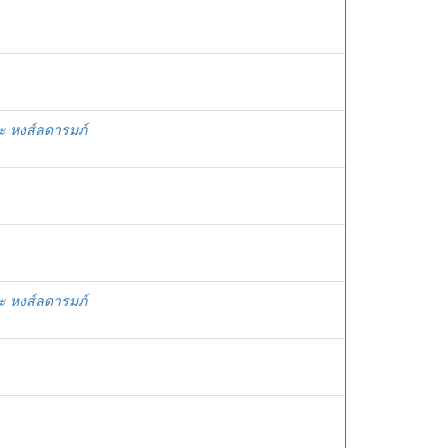
ระ หงส์ลดารมภ์
ระ หงส์ลดารมภ์