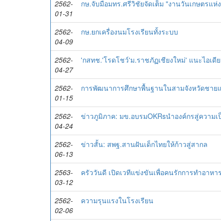
2562-
กษ.จับมือมทร.ศรีวิชัยจัดเต็ม "งานวันเกษตรแห
01-31
2562-
กษ.ยกเครื่องนมโรงเรียนทั้งระบบ
04-09
2562-
'กสทช.'โรดโชว์'ม.ราชภัฏเชียงใหม่' แนะไอเดี
04-27
2562-
การพัฒนาการศึกษาพื้นฐานในสามจังหวัดชาย
01-15
2562-
ข่าวภูมิภาค: มข.อบรมOKRsนำองค์กรสู่ความเป
04-24
2562-
ข่าวสั้น: สพฐ.สานฝันเด็กไทยให้ก้าวสู่สากล
06-13
2563-
ครัววันดี เปิดเวทีแข่งขันเพื่อคนรักการทำอาหาร 
03-12
2562-
ความรุนแรงในโรงเรียน
02-06