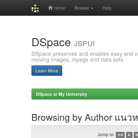
Home
Browse
Help
Skip
navigation
DSpace
JSPUI
DSpace preserves and enables easy and open
moving images, mpegs and data sets
Learn More
DSpace at My University
Browsing by Author แนวห
Jump to:
0-9
A
B