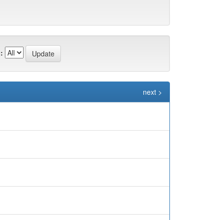
:
next >