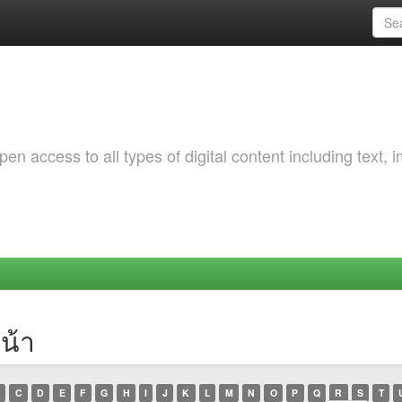
 access to all types of digital content including text, 
น้า
C
D
E
F
G
H
I
J
K
L
M
N
O
P
Q
R
S
T