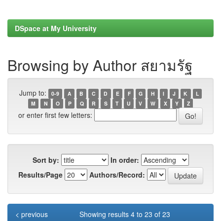
DSpace at My University
Browsing by Author สยามรัฐ
Jump to:
0-9
A
B
C
D
E
F
G
H
I
J
K
L
M
N
O
P
Q
R
S
T
U
V
W
X
Y
Z
or enter first few letters:
Sort by:
In order:
Results/Page
Authors/Record:
< previous
Showing results 4 to 23 of 23