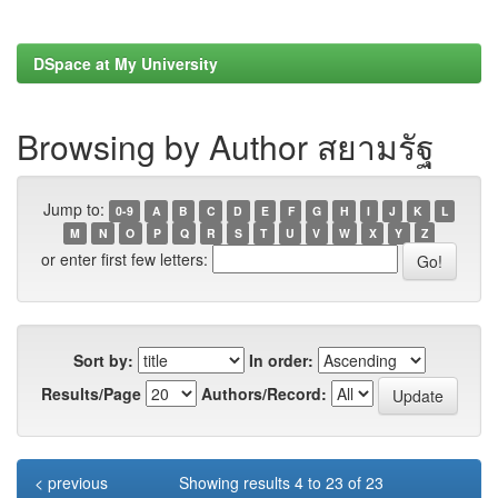
DSpace at My University
Browsing by Author สยามรัฐ
Jump to:
0-9
A
B
C
D
E
F
G
H
I
J
K
L
M
N
O
P
Q
R
S
T
U
V
W
X
Y
Z
or enter first few letters:
Sort by:
In order:
Results/Page
Authors/Record:
< previous
Showing results 4 to 23 of 23