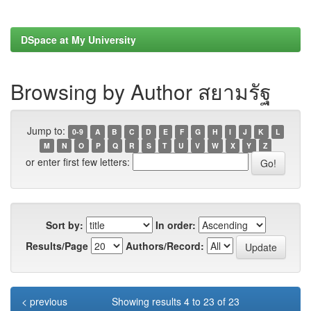
DSpace at My University
Browsing by Author สยามรัฐ
Jump to:
0-9
A
B
C
D
E
F
G
H
I
J
K
L
M
N
O
P
Q
R
S
T
U
V
W
X
Y
Z
or enter first few letters:
Sort by:
In order:
Results/Page
Authors/Record:
< previous
Showing results 4 to 23 of 23