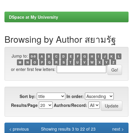
DSpace at My University
Browsing by Author สยามรัฐ
Jump to:
0-9
A
B
C
D
E
F
G
H
I
J
K
L
M
N
O
P
Q
R
S
T
U
V
W
X
Y
Z
or enter first few letters:
Sort by:
In order:
Results/Page
Authors/Record:
< previous
Showing results 3 to 22 of 23
next >