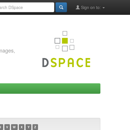
Sign on to:
images,
U
V
W
X
Y
Z