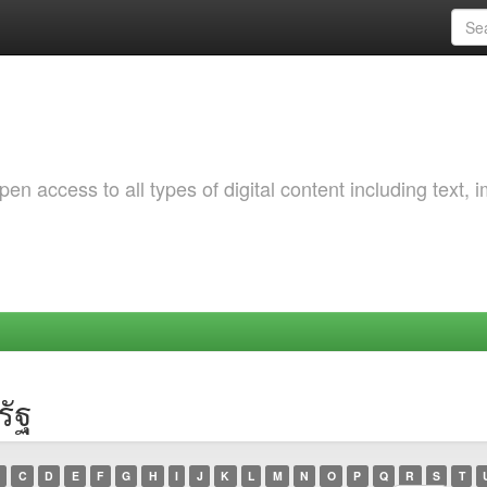
 access to all types of digital content including text, 
รัฐ
C
D
E
F
G
H
I
J
K
L
M
N
O
P
Q
R
S
T