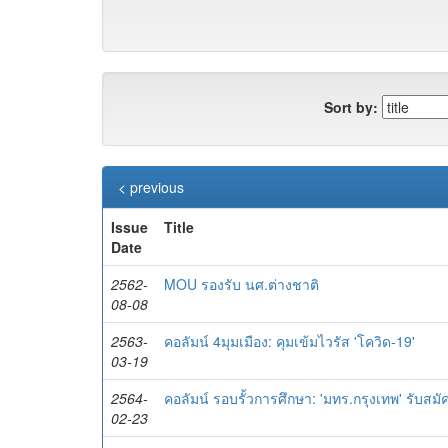
Sort by:
< previous
Issue
Title
Date
2562-
MOU รองรับ นศ.ต่างชาติ
08-08
2563-
คอลัมน์ 4มุมเมือง: คุมเข้มไวรัส 'โควิด-19'
03-19
2564-
คอลัมน์ รอบรั้วการศึกษา: 'มทร.กรุงเทพ' รับสม
02-23