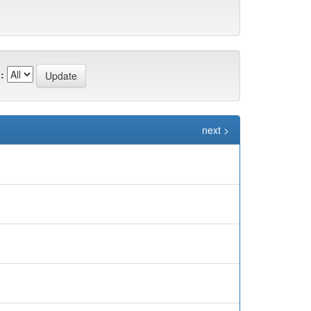
:
next >