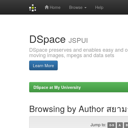
Home
Browse
Help
Skip
navigation
DSpace
JSPUI
DSpace preserves and enables easy and open
moving images, mpegs and data sets
Learn More
DSpace at My University
Browsing by Author สยาม
Jump to:
0-9
A
B