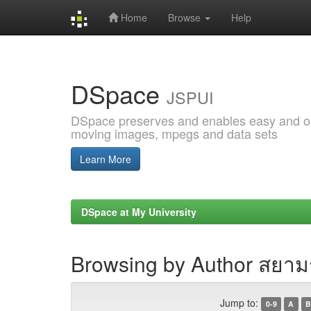
Home
Browse
Help
Skip
navigation
DSpace
JSPUI
DSpace preserves and enables easy and open
moving images, mpegs and data sets
Learn More
DSpace at My University
Browsing by Author สยาม
Jump to:
0-9
A
B