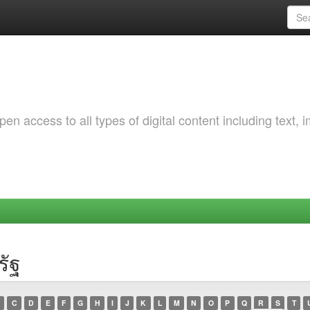
 access to all types of digital content including text, 
รัฐ
C
D
E
F
G
H
I
J
K
L
M
N
O
P
Q
R
S
T