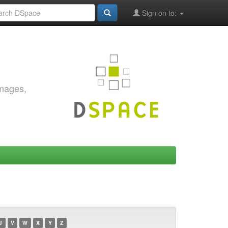
Sign on to:
images,
U
V
W
X
Y
Z