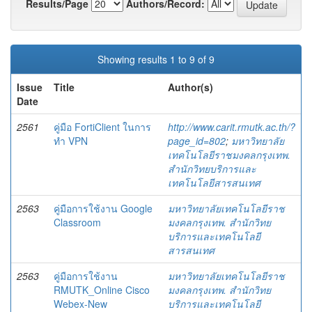
Results/Page
Authors/Record:
Showing results 1 to 9 of 9
Issue
Title
Author(s)
Date
2561
คู่มือ FortiClient ในการ
http://www.carit.rmutk.ac.th/?
ทำ VPN
page_id=802
;
มหาวิทยาลัย
เทคโนโลยีราชมงคลกรุงเทพ.
สำนักวิทยบริการและ
เทคโนโลยีสารสนเทศ
2563
คู่มือการใช้งาน Google
มหาวิทยาลัยเทคโนโลยีราช
Classroom
มงคลกรุงเทพ. สำนักวิทย
บริการและเทคโนโลยี
สารสนเทศ
2563
คู่มือการใช้งาน
มหาวิทยาลัยเทคโนโลยีราช
RMUTK_Online Cisco
มงคลกรุงเทพ. สำนักวิทย
Webex-New
บริการและเทคโนโลยี