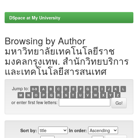
DSpace at My University
Browsing by Author
มหาวิทยาลัยเทคโนโลยีราช
มงคลกรุงเทพ. สำนักวิทยบริการ
และเทคโนโลยีสารสนเทศ
Jump to:
0-9
A
B
C
D
E
F
G
H
I
J
K
L
M
N
O
P
Q
R
S
T
U
V
W
X
Y
Z
or enter first few letters:
Sort by:
In order: