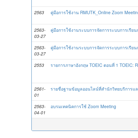
2563
คู่มือการใช้งาน RMUTK_Online Zoom Meetin
2563-
คู่มือการใช้งานระบบการจัดการระบบการเรียน
03-27
2563-
คู่มือการใช้งานระบบการจัดการระบบการเรียนก
03-27
2553
รายการภาษาอังกฤษ TOEIC ตอนที่ 1 TOEIC: 
2561-
รายชื่อฐานข้อมูลออนไลน์ที่สำนักวิทยบริการ
01
2563-
อบรมเทคนิคการใช้ Zoom Meeting
04-01