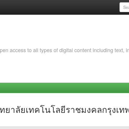
 access to all types of digital content including text, 
ิทยาลัยเทคโนโลยีราชมงคลกรุงเทพ