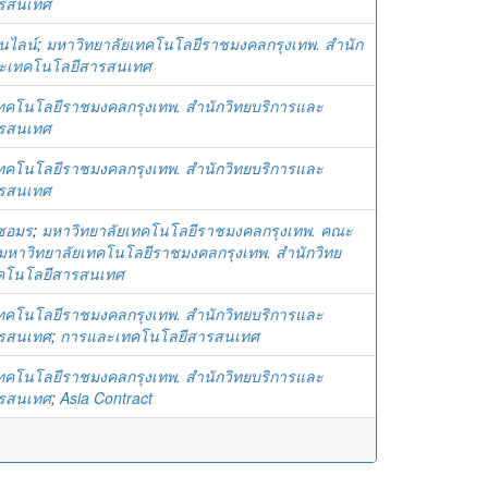
ารสนเทศ
นไลน์
;
มหาวิทยาลัยเทคโนโลยีราชมงคลกรุงเทพ. สำนัก
ละเทคโนโลยีสารสนเทศ
ทคโนโลยีราชมงคลกรุงเทพ. สำนักวิทยบริการและ
ารสนเทศ
ทคโนโลยีราชมงคลกรุงเทพ. สำนักวิทยบริการและ
ารสนเทศ
ดชอมร
;
มหาวิทยาลัยเทคโนโลยีราชมงคลกรุงเทพ. คณะ
มหาวิทยาลัยเทคโนโลยีราชมงคลกรุงเทพ. สำนักวิทย
คโนโลยีสารสนเทศ
ทคโนโลยีราชมงคลกรุงเทพ. สำนักวิทยบริการและ
ารสนเทศ
;
การและเทคโนโลยีสารสนเทศ
ทคโนโลยีราชมงคลกรุงเทพ. สำนักวิทยบริการและ
ารสนเทศ
;
Asia Contract