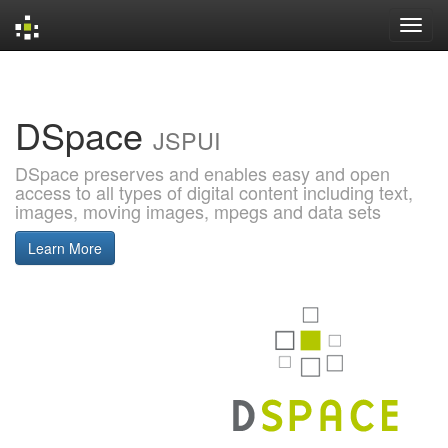
Skip
navigation
DSpace
JSPUI
DSpace preserves and enables easy and open
access to all types of digital content including text,
images, moving images, mpegs and data sets
Learn More