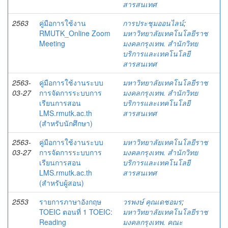
สารสนเทศ
2563
คู่มือการใช้งาน
การประชุมออนไลน์
;
RMUTK_Online Zoom
มหาวิทยาลัยเทคโนโลยีราช
Meeting
มงคลกรุงเทพ. สำนักวิทย
บริการและเทคโนโลยี
สารสนเทศ
2563-
คู่มือการใช้งานระบบ
มหาวิทยาลัยเทคโนโลยีราช
03-27
การจัดการระบบการ
มงคลกรุงเทพ. สำนักวิทย
เรียนการสอน
บริการและเทคโนโลยี
LMS.rmutk.ac.th
สารสนเทศ
(สำหรับนักศึกษา)
2563-
คู่มือการใช้งานระบบ
มหาวิทยาลัยเทคโนโลยีราช
03-27
การจัดการระบบการ
มงคลกรุงเทพ. สำนักวิทย
เรียนการสอน
บริการและเทคโนโลยี
LMS.rmutk.ac.th
สารสนเทศ
(สำหรับผู้สอน)
2553
รายการภาษาอังกฤษ
วรพงษ์ คุณเดชอมร
;
TOEIC ตอนที่ 1 TOEIC:
มหาวิทยาลัยเทคโนโลยีราช
Reading
มงคลกรุงเทพ. คณะ