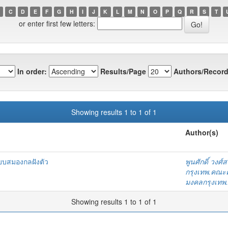
C
D
E
F
G
H
I
J
K
L
M
N
O
P
Q
R
S
T
or enter first few letters:
In order:
Results/Page
Authors/Record
Showing results 1 to 1 of 1
Author(s)
ะบบสมองกลฝังตัว
พูนศักดิ์ วงศ์สว
กรุงเทพ.คณะ
มงคลกรุงเทพ
Showing results 1 to 1 of 1