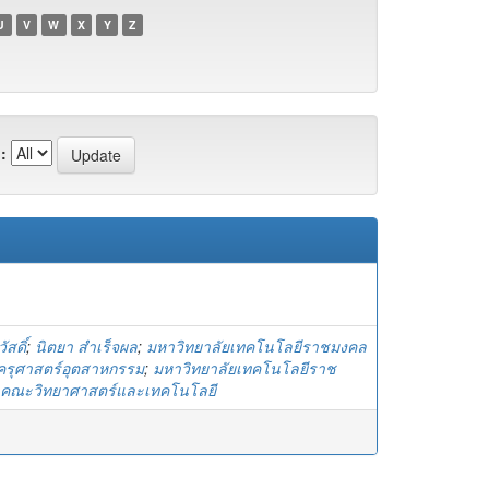
U
V
W
X
Y
Z
:
ัสดิ์
;
นิตยา สำเร็จผล
;
มหาวิทยาลัยเทคโนโลยีราชมงคล
ครุศาสตร์อุตสาหกรรม
;
มหาวิทยาลัยเทคโนโลยีราช
.คณะวิทยาศาสตร์และเทคโนโลยี