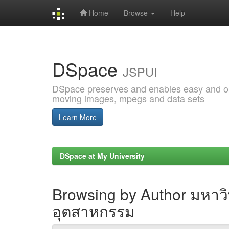
Home
Browse
Help
Skip
navigation
DSpace
JSPUI
DSpace preserves and enables easy and open
moving images, mpegs and data sets
Learn More
DSpace at My University
Browsing by Author มหา
อุตสาหกรรม